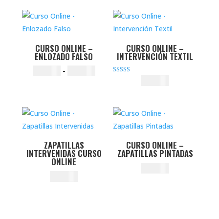
precios:
precios:
desde
desde
$18.000
$20.000
hasta
hasta
CURSO ONLINE –
CURSO ONLINE –
ENLOZADO FALSO
INTERVENCIÓN TEXTIL
$24.000
$26.000
Rango
$
20.000
-
$
34.000
Valorado con
$
35.000
de
5.00
de 5
precios:
desde
$20.000
hasta
ZAPATILLAS
CURSO ONLINE –
$34.000
INTERVENIDAS CURSO
ZAPATILLAS PINTADAS
ONLINE
$
25.000
$
28.000