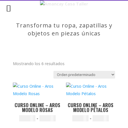
MENU
Transforma tu ropa, zapatillas y
objetos en piezas únicas
Mostrando los 6 resultados
CURSO ONLINE – AROS
CURSO ONLINE – AROS
MODELO ROSAS
MODELO PÉTALOS
Rango
Rango
$
18.000
-
$
24.000
$
20.000
-
$
26.000
de
de