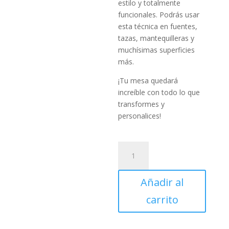
estilo y totalmente
funcionales. Podrás usar
esta técnica en fuentes,
tazas, mantequilleras y
muchísimas superficies
más.
¡Tu mesa quedará
increíble con todo lo que
transformes y
personalices!
CURSO
ONLINE
-
Añadir al
APRENDE
A
carrito
INTERVENIR
TUS